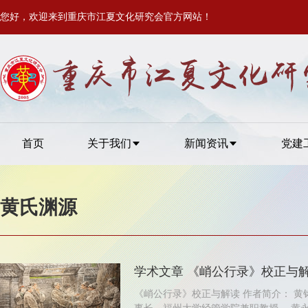
您好，欢迎来到重庆市江夏文化研究会官方网站！
首页
关于我们
新闻资讯
党建
黄氏渊源
学术文章 《峭公行录》校正与
《峭公行录》校正与解读 作者简介： 黄