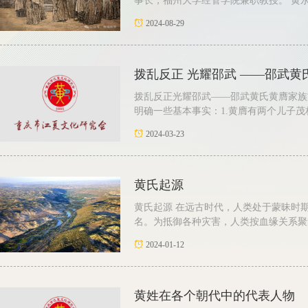
事长，福州大学经管学院兼职教授。 黄永贵
2024-08-29
拨乱反正 光耀邵武 ——邵武
拨乱反正光耀邵武——邵武黄氏黄膺家族
明确一些基本事实：1.黄膺有两个儿子茂材
2024-03-23
黄氏起源
黄氏起源 在远古时代，人类处于蒙昧时
名。为抵御各种灾害，人类按血缘关系聚集
2024-01-12
黄姓在各个朝代中的代表人物