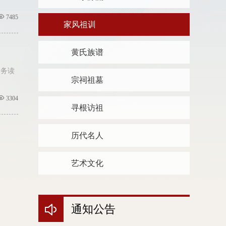
7485
家风祖训
黄氏族谱
；务读
宗祠祖墓
3304
寻根访祖
历代名人
艺术文化
通知公告