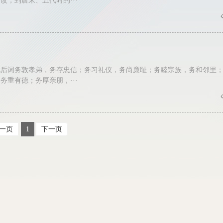
改，到唐末、五代时的···
勉后词务敦孝弟，务存忠信；务习礼仪，务尚廉耻；务睦宗族，务和邻里
务重有德；务厚亲朋，···
一页
1
下一页