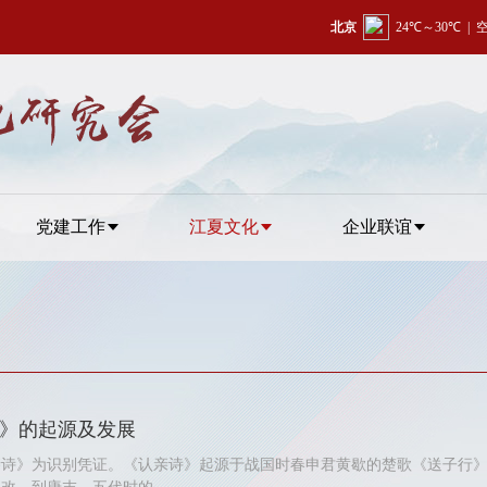
党建工作
江夏文化
企业联谊
》的起源及发展
亲诗》为识别凭证。《认亲诗》起源于战国时春申君黄歇的楚歌《送子行